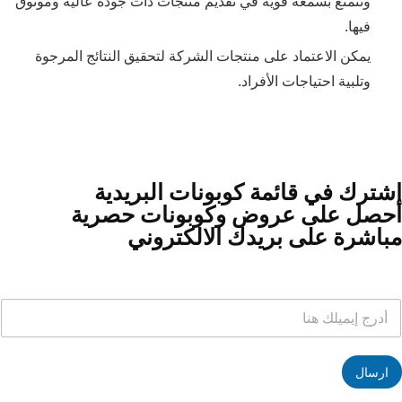
وتتمتع بسمعة قوية في تقديم منتجات ذات جودة عالية وموثوق
فيها.
يمكن الاعتماد على منتجات الشركة لتحقيق النتائج المرجوة
وتلبية احتياجات الأفراد.
إشترك في قائمة كوبونات البريدية
احصل على عروض وكوبونات حصرية
مباشرة على بريدك الالكتروني
ا
ا
ل
ل
إ
إ
ي
ي
م
ارسال
م
ي
ي