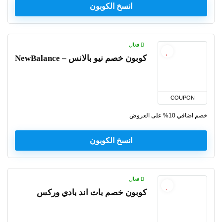
انسخ الكوبون
فعال
كوبون خصم نيو بالانس – NewBalance
COUPON
خصم اضافي 10% على العروض
انسخ الكوبون
فعال
كوبون خصم باث اند بادي وركس