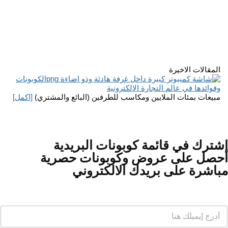
المقالات الاخيرة
الكوبونات
وفوائدها في عالم التجارة الإلكترونية
مبيعات بمئات الملايين ومكاسب للطرفين (البائع والمشتري)
[اكمل]
إشترك في قائمة كوبونات البريدية
احصل على عروض وكوبونات حصرية
مباشرة على بريدك الالكتروني
ا
ا
ل
ل
إ