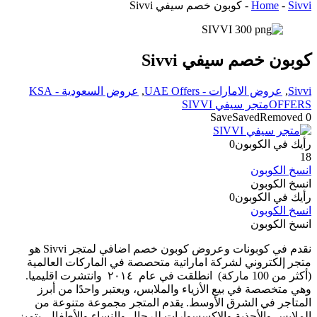
Sivvi
-
Home
-
كوبون خصم سيفي Sivvi
كوبون خصم سيفي Sivvi
Sivvi
,
عروض الامارات - UAE Offers
,
عروض السعودية - KSA
OFFERS
متجر سيفي SIVVI
Save
Saved
Removed
0
رأيك في الكوبون
0
18
انسخ الكوبون
انسخ الكوبون
رأيك في الكوبون
0
انسخ الكوبون
انسخ الكوبون
نقدم في كوبونات وعروض كوبون خصم اضافي لمتجر Sivvi هو
متجر إلكتروني لشركة اماراتية متحصصة في الماركات العالمية
(أكثر من 100 ماركة) انطلقت في عام ٢٠١٤ وانتشرت اقليميا.
وهي متخصصة في بيع الأزياء والملابس، ويعتبر واحدًا من أبرز
المتاجر في الشرق الأوسط. يقدم المتجر مجموعة متنوعة من
الملابس والأحذية والإكسسوارات للرجال والنساء والأطفال. يتميز