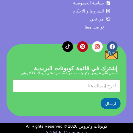
سياسة الخصوصية
الشروط و الاحكام
من نحن
تواصل معنا
إشترك في قائمة كوبونات البريدية
احصل على عروض وكوبونات حصرية مباشرة على بريدك الالكتروني
ا
ا
ل
ل
إ
إ
ي
ي
م
ارسال
م
ي
ي
ل
ل
*
كوبونات وعروض 2026 © All Rights Reserved
SAM E-Commerce